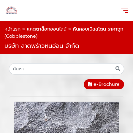
หน้าแรก
»
แคตตาล็อกออนไลน์
»
หินคอบเบิลสโตน ราคาถูก
(Cobblestone)
บริษัท ลาดพร้าวหินอ่อน จำกัด
e-Brochure