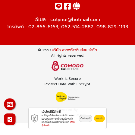
อีเมล :
cutynui@hotmail.com
โทรศัพท์ :
02-866-6163
,
062-514-2882
,
098-829-1193
© 2569
บริษัท ลาดพร้าวหินอ่อน จำกัด
All rights reserved.
Work is Secure
Protect Data With Encrypt
Powered By
เว็บไซต์นี้ใช้คุกกี้
Thailand YellowPages
เราใช้คุกกี้เพื่อเพิ่มประสิทธิภาพและ
ตั้งค่าคุกกี้
ยอมรับ
มอบประสบการณ์ความพึงพอใจ
ของท่านในการใช้งานเว็บไซต์
เรียน
รู้เพิ่มเติม